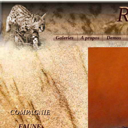
R
Galeries
A propos
Demos
COMPAGNIE
FAUNE